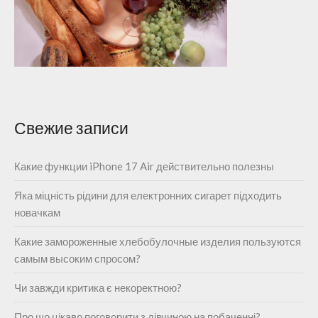
Свежие записи
Какие функции iPhone 17 Air действительно полезны
Яка міцність рідини для електронних сигарет підходить
новачкам
Какие замороженные хлебобулочные изделия пользуются
самым высоким спросом?
Чи завжди критика є некоректною?
Про що цікаво поговорити з дівчиною на побаченні?