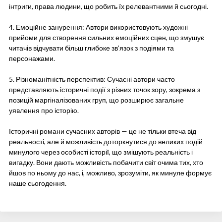
інтриги, права людини, що робить їх релевантними й сьогодні.
4. Емоційне занурення: Автори використовують художні
прийоми для створення сильних емоційних сцен, що змушує
читачів відчувати більш глибоке зв’язок з подіями та
персонажами.
5. Різноманітність перспектив: Сучасні автори часто
представляють історичні події з різних точок зору, зокрема з
позицій маргіналізованих груп, що розширює загальне
уявлення про історію.
Історичні романи сучасних авторів — це не тільки втеча від
реальності, але й можливість доторкнутися до великих подій
минулого через особисті історії, що змішують реальність і
вигадку. Вони дають можливість побачити світ очима тих, хто
йшов по ньому до нас, і, можливо, зрозуміти, як минуле формує
наше сьогодення.