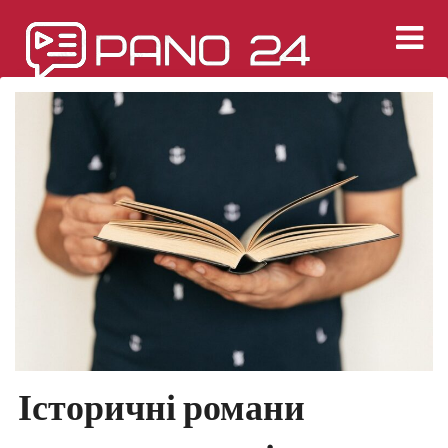
Перейти
к
содержимому
Історичні романи