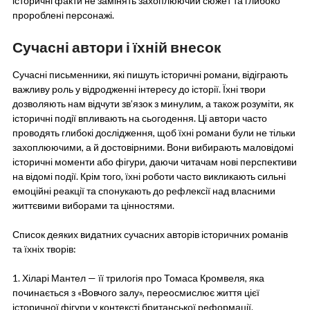
історичні факти не замінять захоплюючий сюжет та глибоко
пророблені персонажі.
Сучасні автори і їхній внесок
Сучасні письменники, які пишуть історичні романи, відіграють
важливу роль у відродженні інтересу до історії. Їхні твори
дозволяють нам відчути зв’язок з минулим, а також розуміти, як
історичні події впливають на сьогодення. Ці автори часто
проводять глибокі дослідження, щоб їхні романи були не тільки
захоплюючими, а й достовірними. Вони вибирають маловідомі
історичні моменти або фігури, даючи читачам нові перспективи
на відомі події. Крім того, їхні роботи часто викликають сильні
емоційні реакції та спонукають до рефлексії над власними
життєвими виборами та цінностями.
Список деяких видатних сучасних авторів історичних романів
та їхніх творів:
1. Хіларі Мантел — її трилогія про Томаса Кромвеля, яка
починається з «Вовчого залу», переосмислює життя цієї
історичної фігури у контексті британської реформації.