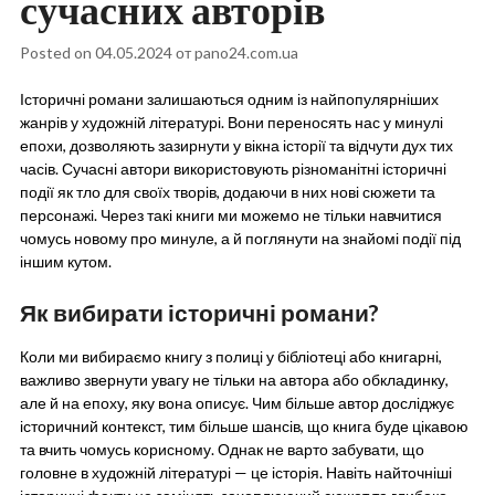
сучасних авторів
Posted on
04.05.2024
от
pano24.com.ua
Історичні романи залишаються одним із найпопулярніших
жанрів у художній літературі. Вони переносять нас у минулі
епохи, дозволяють зазирнути у вікна історії та відчути дух тих
часів. Сучасні автори використовують різноманітні історичні
події як тло для своїх творів, додаючи в них нові сюжети та
персонажі. Через такі книги ми можемо не тільки навчитися
чомусь новому про минуле, а й поглянути на знайомі події під
іншим кутом.
Як вибирати історичні романи?
Коли ми вибираємо книгу з полиці у бібліотеці або книгарні,
важливо звернути увагу не тільки на автора або обкладинку,
але й на епоху, яку вона описує. Чим більше автор досліджує
історичний контекст, тим більше шансів, що книга буде цікавою
та вчить чомусь корисному. Однак не варто забувати, що
головне в художній літературі — це історія. Навіть найточніші