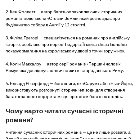
2. Кен Фоллетт — автор багатьох захоплюючих історичних
романів, включаючи «Стовпи Землі», який розповідає про
будівництво собору в Англії у 12 столітті.
3. Філіпа Грегорі — спеціалізується на романах про англійську
історію, особливо про період Тюдорів. Її книга «Інша Болейн»
показує змагання на королівському дворі з точки зору жінок.
4. Колін Маккалоу — автор серії романів «Перший чоловік
Риму», яка досліджує політичне життя стародавнього Риму.
5. Едвард Резерфорд — його книги, як «Сарум» або «Нью-Йорк»,
використовують розгорнуті історичні епізоди для створення
багатогранного портрета місця протягом багатьох століть.
Чому варто читати сучасні історичні
романи?
Читання сучасних історичних романів — це не лише розвага, а
й засіб для глибшого розуміння історії та культурних тенденцій.