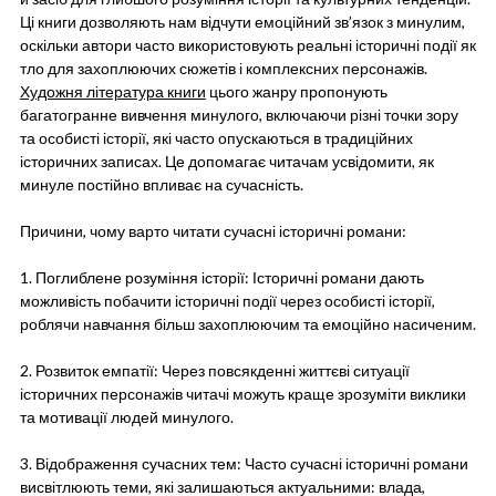
Ці книги дозволяють нам відчути емоційний зв’язок з минулим,
оскільки автори часто використовують реальні історичні події як
тло для захоплюючих сюжетів і комплексних персонажів.
Художня література книги
цього жанру пропонують
багатогранне вивчення минулого, включаючи різні точки зору
та особисті історії, які часто опускаються в традиційних
історичних записах. Це допомагає читачам усвідомити, як
минуле постійно впливає на сучасність.
Причини, чому варто читати сучасні історичні романи:
1. Поглиблене розуміння історії: Історичні романи дають
можливість побачити історичні події через особисті історії,
роблячи навчання більш захоплюючим та емоційно насиченим.
2. Розвиток емпатії: Через повсякденні життєві ситуації
історичних персонажів читачі можуть краще зрозуміти виклики
та мотивації людей минулого.
3. Відображення сучасних тем: Часто сучасні історичні романи
висвітлюють теми, які залишаються актуальними: влада,