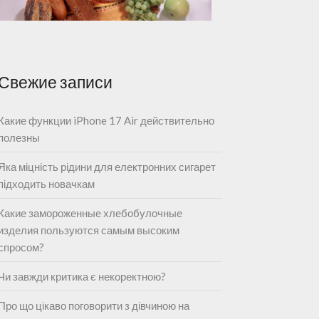
Свежие записи
Какие функции iPhone 17 Air действительно
полезны
Яка міцність рідини для електронних сигарет
підходить новачкам
Какие замороженные хлебобулочные
изделия пользуются самым высоким
спросом?
Чи завжди критика є некоректною?
Про що цікаво поговорити з дівчиною на