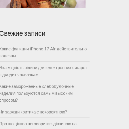
Свежие записи
Какие функции iPhone 17 Air действительно
полезны
Яка міцність рідини для електронних сигарет
підходить новачкам
Какие замороженные хлебобулочные
изделия пользуются самым высоким
спросом?
Чи завжди критика є некоректною?
Про що цікаво поговорити з дівчиною на