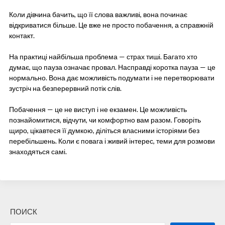
Коли дівчина бачить, що її слова важливі, вона починає
відкриватися більше. Це вже не просто побачення, а справжній
контакт.
На практиці найбільша проблема — страх тиші. Багато хто
думає, що пауза означає провал. Насправді коротка пауза — це
нормально. Вона дає можливість подумати і не перетворювати
зустріч на безперервний потік слів.
Побачення — це не виступ і не екзамен. Це можливість
познайомитися, відчути, чи комфортно вам разом. Говоріть
щиро, цікавтеся її думкою, діліться власними історіями без
перебільшень. Коли є повага і живий інтерес, теми для розмови
знаходяться самі.
ПОИСК