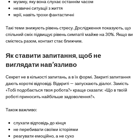
музику, яку вона слухає останнім часом
незвичні ситуації з життя
мрії, навіть трохи фантастичні
Такі теми знижують рівень стресу. Дослідження показують, що
спільний сміх підвищує рівень симпатії майже на 30%. Якщо ви
смієтесь разом, контакт стає ближчим.
Як ставити запитання, щоб не
виглядати нав’язливо
Секрет не в кількості запитань, а в їх формі. Закриті запитання
дають короткі відповіді. Відкриті — запускають діалог. Замість
«Тобі подобається твоя робота?» краще сказати: «Що в твоїй
роботі приносить найбільше задоволення?».
Також важливо:
слухати відповідь до кінця
не перебивати своїми історіями
реагувати емоційно, а не сухо