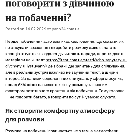
поговорити з дівчиною
на побаченні?
Posted on
14.02.2026
от
pano24.com.ua
Перше побачення часто викликає хвилювання: що сказати, як
не зіпсувати враження і як зробити розмову живою. Багато
хлопців готуються заздалегідь, читають поради, переглядають
матеріали на кшталт
https://itest.com.ua/statti/scho-zapytaty-u-
divchyny-u-lystuvanni/
де зібрані ідеї запитань для спілкування,
але в реальній зустрічі важливо не заучений текст, а щирий
інтерес. За даними соціологічних опитувань у сфері стосунків,
понад 68% жінок називають якісну розмову ключовим
фактором позитивного враження від побачення. Тому головне
— не говорити багато, а говорити по суті й уважно слухати.
Як створити комфортну атмосферу
для розмови
Розмова на побаченні починається не з тем, а з атмосфери.