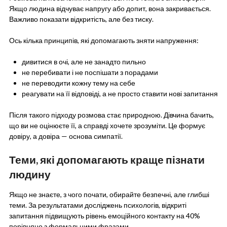
Якщо людина відчуває напругу або допит, вона закривається.
Важливо показати відкритість, але без тиску.
Ось кілька принципів, які допомагають зняти напруження:
дивитися в очі, але не занадто пильно
не перебивати і не поспішати з порадами
не переводити кожну тему на себе
реагувати на її відповіді, а не просто ставити нові запитання
Після такого підходу розмова стає природною. Дівчина бачить,
що ви не оцінюєте її, а справді хочете зрозуміти. Це формує
довіру, а довіра — основа симпатії.
Теми, які допомагають краще пізнати
людину
Якщо не знаєте, з чого почати, обирайте безпечні, але глибші
теми. За результатами досліджень психологів, відкриті
запитання підвищують рівень емоційного контакту на 40%
порівняно з формальними фразами.