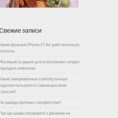
Свежие записи
Какие функции iPhone 17 Air действительно
полезны
Яка міцність рідини для електронних сигарет
підходить новачкам
Какие замороженные хлебобулочные
изделия пользуются самым высоким
спросом?
Чи завжди критика є некоректною?
Про що цікаво поговорити з дівчиною на