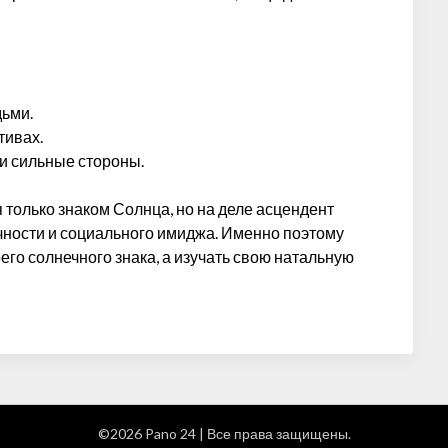
дьми.
тивах.
ои сильные стороны.
 только знаком Солнца, но на деле асцендент
чности и социального имиджа. Именно поэтому
его солнечного знака, а изучать свою натальную
©2026 Pano 24
| Все права защищены.