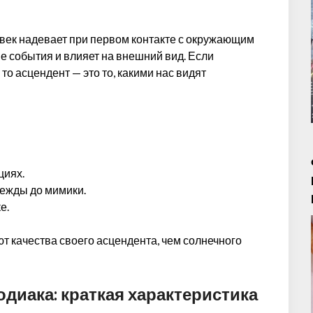
овек надевает при первом контакте с окружающим
е события и влияет на внешний вид. Если
то асцендент — это то, какими нас видят
циях.
дежды до мимики.
е.
т качества своего асцендента, чем солнечного
одиака: краткая характеристика