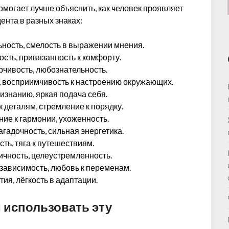
могает лучше объяснить, как человек проявляет
ента в разных знаках:
ьность, смелость в выражении мнения.
ость, привязанность к комфорту.
рчивость, любознательность.
ь, восприимчивость к настроению окружающих.
ризнанию, яркая подача себя.
к деталям, стремление к порядку.
ие к гармонии, ухоженность.
агадочность, сильная энергетика.
ть, тяга к путешествиям.
тичность, целеустремленность.
езависимость, любовь к переменам.
ия, лёгкость в адаптации.
и использовать эту