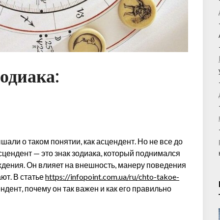
зодиака:
шали о таком понятии, как асцендент. Но не все до
 асцендент — это знак зодиака, который поднимался
ждения. Он влияет на внешность, манеру поведения
ают. В статье
https://infopoint.com.ua/ru/chto-takoe-
ндент, почему он так важен и как его правильно