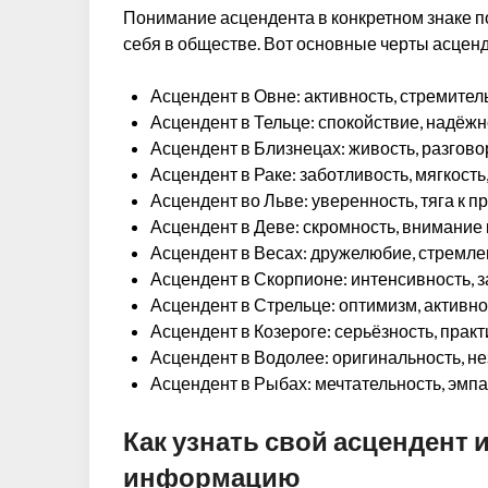
Понимание асцендента в конкретном знаке по
себя в обществе. Вот основные черты асценд
Асцендент в Овне: активность, стремител
Асцендент в Тельце: спокойствие, надёжн
Асцендент в Близнецах: живость, разгово
Асцендент в Раке: заботливость, мягкост
Асцендент во Льве: уверенность, тяга к п
Асцендент в Деве: скромность, внимание 
Асцендент в Весах: дружелюбие, стремлен
Асцендент в Скорпионе: интенсивность, з
Асцендент в Стрельце: оптимизм, активнос
Асцендент в Козероге: серьёзность, прак
Асцендент в Водолее: оригинальность, н
Асцендент в Рыбах: мечтательность, эмпат
Как узнать свой асцендент 
информацию