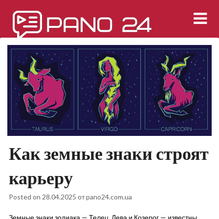
Перейти
к
содержимому
Как земные знаки строят
карьеру
Posted on
28.04.2025
от
pano24.com.ua
Земные знаки зодиака — Телец, Дева и Козерог — известны