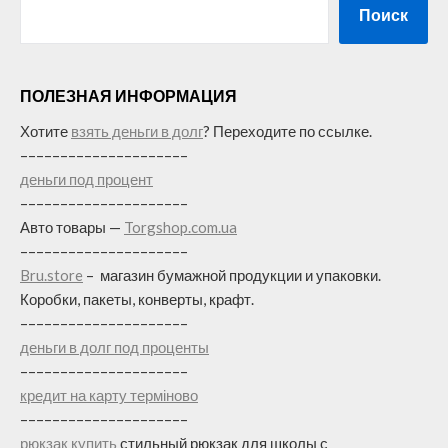
Поиск
ПОЛЕЗНАЯ ИНФОРМАЦИЯ
Хотите
взять деньги в долг
? Переходите по ссылке.
–––––––––––––––––––––
деньги под процент
–––––––––––––––––––––
Авто товары —
Torgshop.com.ua
–––––––––––––––––––––
Bru.store
–
магазин бумажной продукции и упаковки.
Коробки, пакеты, конверты, крафт.
–––––––––––––––––––––
деньги в долг под проценты
–––––––––––––––––––––
кредит на карту терміново
–––––––––––––––––––––
рюкзак купить
стильный рюкзак для школы с