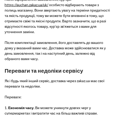
https://auchan.zakaz.ua/uk/
особисто відбирають товари з
полиць магазину. Вони звертають увагу на терміни придатності
та якість продукції, тому ви можете бути впевнені в тому, що
отримаєте свіжі та якісні продукти. Варто зазначити, що в разі
відсутності якогось товару, кур’єр зв’яжеться з вами для
уточнення заміни.
Після комплектації замовлення, його доставлять до вашого
дому у вказаний вами час. Доставка може здійснюватися як у
день замовлення, так і на наступний день, залежно від
обраного вами часу.
Переваги та недоліки сервісу
Як і будь-який інший сервіс, доставка через zakaz.ua має свої
переваги та недоліки.
Переваги:
1.
Економія часу.
Ви можете уникнути довгих черг у
супермаркетах і витратити час на більш важливі справи.