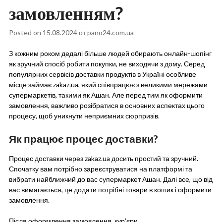
замовленням?
Posted on
15.08.2024
от
pano24.com.ua
З кожним роком дедалі більше людей обирають онлайн-шопінг
як зручний спосіб робити покупки, не виходячи з дому. Серед
популярних сервісів доставки продуктів в Україні особливе
місце займає zakaz.ua, який співпрацює з великими мережами
супермаркетів, такими як Ашан. Але перед тим як оформити
замовлення, важливо розібратися в основних аспектах цього
процесу, щоб уникнути неприємних сюрпризів.
Як працює процес доставки?
Процес доставки через zakaz.ua досить простий та зручний.
Спочатку вам потрібно зареєструватися на платформі та
вибрати найближчий до вас супермаркет Ашан. Далі все, що від
вас вимагається, це додати потрібні товари в кошик і оформити
замовлення.
Після оформлення замовлення, кур’єри