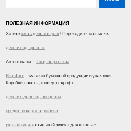
ПОЛЕЗНАЯ ИНФОРМАЦИЯ
Хотите
взять деньги в долг
? Переходите по ссылке.
–––––––––––––––––––––
деньги под процент
–––––––––––––––––––––
Авто товары —
Torgshop.com.ua
–––––––––––––––––––––
Bru.store
–
магазин бумажной продукции и упаковки.
Коробки, пакеты, конверты, крафт.
–––––––––––––––––––––
деньги в долг под проценты
–––––––––––––––––––––
кредит на карту терміново
–––––––––––––––––––––
рюкзак купить
стильный рюкзак для школы с