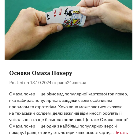
Основи Омаха Покеру
Posted on
13.10.2024
от
pano24.com.ua
Омаха покер — це різновид популярної карткової гри покер,
яка набирає популярність завдяки своїм особливим
правилам та стратегіям. Хоча вона може здатися схожою
на техаський холдем, деякі важливі відмінності роблять її
унікальною та ще більш захопливою. Що таке Омаха покер?
Омаха покер — це одна з найбільш популярних версій
покеру. Гравці отримують чотири кишенькові карти,…
Читать