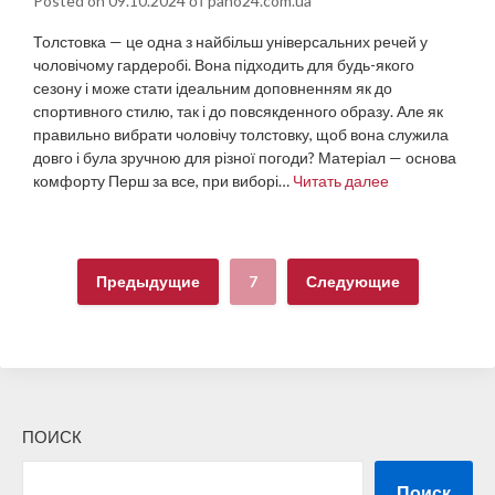
Posted on
09.10.2024
от
pano24.com.ua
Толстовка — це одна з найбільш універсальних речей у
чоловічому гардеробі. Вона підходить для будь-якого
сезону і може стати ідеальним доповненням як до
спортивного стилю, так і до повсякденного образу. Але як
правильно вибрати чоловічу толстовку, щоб вона служила
довго і була зручною для різної погоди? Матеріал — основа
комфорту Перш за все, при виборі…
Читать далее
Предыдущие
7
Следующие
ПОИСК
Поиск