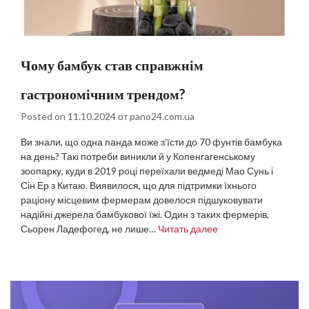
Чому бамбук став справжнім
гастрономічним трендом?
Posted on
11.10.2024
от
pano24.com.ua
Ви знали, що одна панда може з’їсти до 70 фунтів бамбука
на день? Такі потреби виникли й у Копенгагенському
зоопарку, куди в 2019 році переїхали ведмеді Мао Сунь і
Сін Ер з Китаю. Виявилося, що для підтримки їхнього
раціону місцевим фермерам довелося підшуковувати
надійні джерела бамбукової їжі. Один з таких фермерів,
Сьорен Ладефогед, не лише…
Читать далее