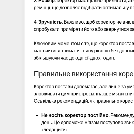
3.
Розмір
. Коректор має щільно прилягати, а
ремінці, що дозволяє підібрати оптимальну п
4.
Зручність
. Важливо, щоб коректор не вик
спробувати приміряти його або звернутися за
Ключовим моментом є те, що коректор постав
має вчитися тримати спину рівною без допомо
збільшуючи час до однієї-двох годин.
Правильне використання коре
Коректор постави допомагає, але лише за у
зловживати цим пристроєм, інакше м’язи спин
Ось кілька рекомендацій, як правильно кори
Не носіть коректор постійно
. Рекоменд
день. Це допоможе м’язам поступово звик
«ледащити».