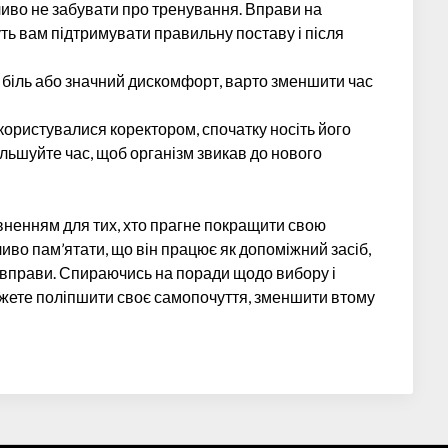
ливо не забувати про тренування. Вправи на
ть вам підтримувати правильну поставу і після
е біль або значний дискомфорт, варто зменшити час
 користувалися коректором, спочатку носіть його
льшуйте час, щоб організм звикав до нового
ненням для тих, хто прагне покращити свою
иво пам’ятати, що він працює як допоміжний засіб,
ні вправи. Спираючись на поради щодо вибору і
ожете поліпшити своє самопочуття, зменшити втому