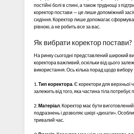
постійні болі в спині, а також труднощі з під
коректор постави — це лише допоміжний засіб
сидіння. Коректор лише допомагає сформуват
рівною, а не робить все за вас.
Як вибрати коректор постави?
На ринку сьогодні представлений широкий ви
коректора важливий, оскільки від цього залеж
використання. Ось кілька порад щодо вибору
1.
Тип коректора
. Є коректори для верхньої 
залежить від того, яка частина тіла потребує 
2.
Матеріал
. Коректор має бути виготовлений
подразнень і дозволяє шкірі «дихати». Особл
тривалий час.