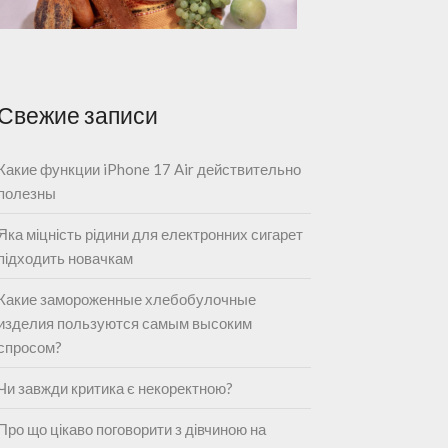
Свежие записи
Какие функции iPhone 17 Air действительно
полезны
Яка міцність рідини для електронних сигарет
підходить новачкам
Какие замороженные хлебобулочные
изделия пользуются самым высоким
спросом?
Чи завжди критика є некоректною?
Про що цікаво поговорити з дівчиною на