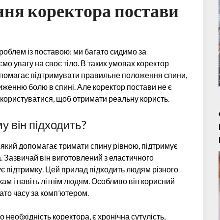
ння коректора постави
роблем із поставою: ми багато сидимо за
мо увагу на своє тіло. В таких умовах
коректор
допомагає підтримувати правильне положення спини,
женню болю в спині. Але коректор постави не є
користуватися, щоб отримати реальну користь.
у він підходить?
 який допомагає тримати спину рівною, підтримує
а. Зазвичай він виготовлений з еластичного
чує підтримку. Цей прилад підходить людям різного
ам і навіть літнім людям. Особливо він корисний
ато часу за комп’ютером.
 необхідність коректора, є хронічна сутулість,