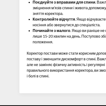
Поєднуйте з вправами для спини
. Важ
зміцнення м’язів спини і живота допоможу
зняття коректора.
Контролюйте відчуття
. Якщо відчуваєт
носіння або звернутися до спеціаліста.
Починайте з малого
. Якщо ви раніше не
лише 15-20 хвилин на день. Поступово збі
положення.
Коректор постави може стати корисним допов
поставу і зменшити дискомфорт в спині. Важл
але не заміняє фізичну активність і регуляр
правильного використання коректора, ви зм
і болі в спині.