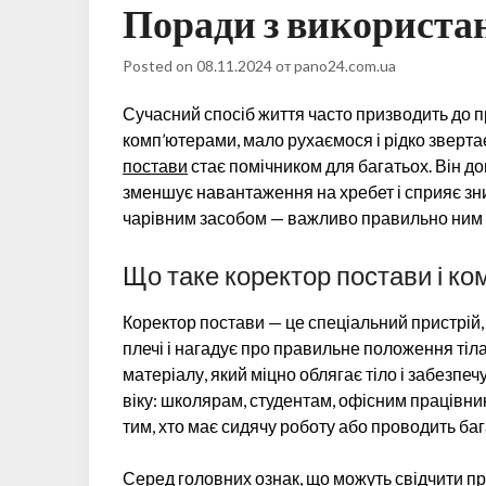
Поради з використа
Posted on
08.11.2024
от
pano24.com.ua
Сучасний спосіб життя часто призводить до п
комп’ютерами, мало рухаємося і рідко звертає
постави
стає помічником для багатьох. Він 
зменшує навантаження на хребет і сприяє зни
чарівним засобом — важливо правильно ним 
Що таке коректор постави і ком
Коректор постави — це спеціальний пристрій,
плечі і нагадує про правильне положення тіл
матеріалу, який міцно облягає тіло і забезпе
віку: школярам, студентам, офісним працівник
тим, хто має сидячу роботу або проводить баг
Серед головних ознак, що можуть свідчити про