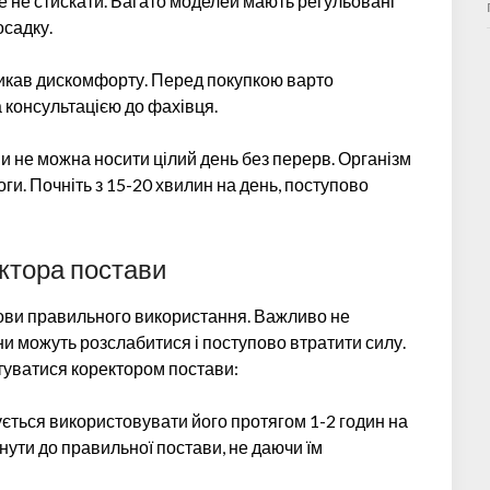
ле не стискати. Багато моделей мають регульовані
осадку.
ликав дискомфорту. Перед покупкою варто
 консультацією до фахівця.
и не можна носити цілий день без перерв. Організм
ги. Почніть з 15-20 хвилин на день, поступово
ктора постави
мови правильного використання. Важливо не
и можуть розслабитися і поступово втратити силу.
стуватися коректором постави:
ується використовувати його протягом 1-2 годин на
нути до правильної постави, не даючи їм