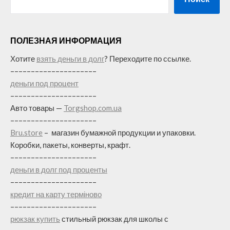
ПОЛЕЗНАЯ ИНФОРМАЦИЯ
Хотите
взять деньги в долг
? Переходите по ссылке.
–––––––––––––––––––––
деньги под процент
–––––––––––––––––––––
Авто товары —
Torgshop.com.ua
–––––––––––––––––––––
Bru.store
–
магазин бумажной продукции и упаковки.
Коробки, пакеты, конверты, крафт.
–––––––––––––––––––––
деньги в долг под проценты
–––––––––––––––––––––
кредит на карту терміново
–––––––––––––––––––––
рюкзак купить
стильный рюкзак для школы с